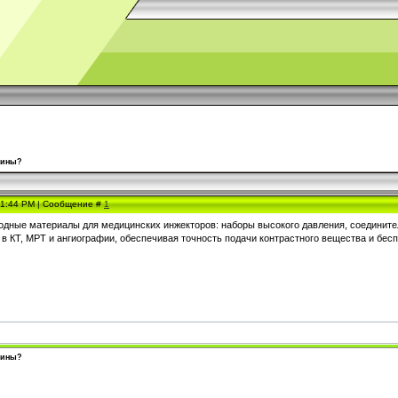
цины?
, 1:44 PM | Сообщение #
1
одные материалы для медицинских инжекторов: наборы высокого давления, соедините
в КТ, МРТ и ангиографии, обеспечивая точность подачи контрастного вещества и бес
цины?