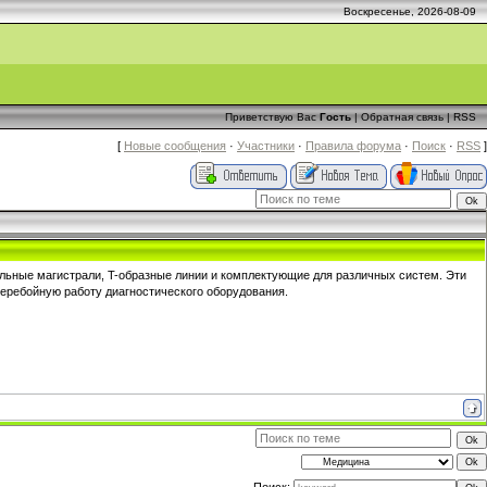
Воскресенье, 2026-08-09
Приветствую Вас
Гость
|
Обратная связь
|
RSS
[
Новые сообщения
·
Участники
·
Правила форума
·
Поиск
·
RSS
]
льные магистрали, T-образные линии и комплектующие для различных систем. Эти
перебойную работу диагностического оборудования.
Поиск: