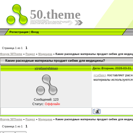
50.theme
Регистрация
|
Вход
1
Страница
1
из
1
Форум 50Theme
»
Раздел
»
Медицина
»
Какие расходные материалы продает сибмк для меди
Какие расходные материалы продает сибмк для медицины?
virgilawightman
Дата: Вторник, 2026-03-31
«сибмк»
поставляет расх
материалы используются 
Сообщений:
123
Статус:
Оффлайн
Форум 50Theme
»
Раздел
»
Медицина
»
Какие расходные материалы продает сибмк для меди
1
Страница
1
из
1