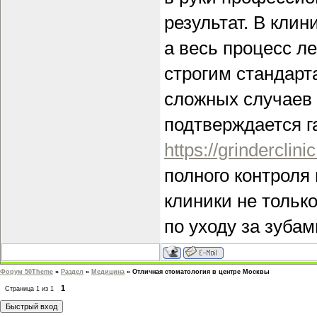
результат. В кли
а весь процесс л
строгим стандарт
сложных случаев 
подтверждается га
https://grinderclini
полного контроля
клиники не тольк
по уходу за зубам
Форум 50Theme
»
Раздел
»
Медицина
»
Отличная стоматология в центре Москвы
1
Страница
1
из
1