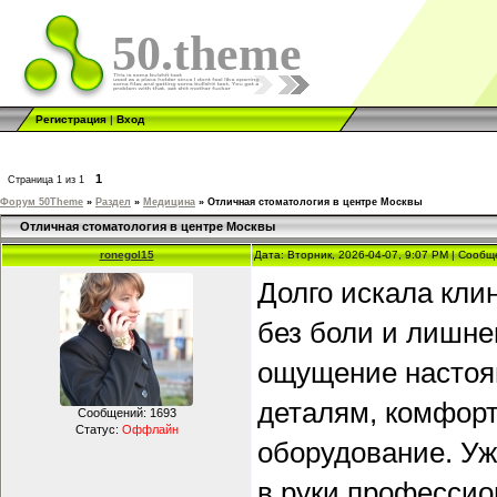
50.theme
Регистрация
|
Вход
1
Страница
1
из
1
Форум 50Theme
»
Раздел
»
Медицина
»
Отличная стоматология в центре Москвы
Отличная стоматология в центре Москвы
ronegol15
Дата: Вторник, 2026-04-07, 9:07 PM | Сооб
Долго искала клин
без боли и лишнег
ощущение настоящ
деталям, комфор
Сообщений:
1693
Статус:
Оффлайн
оборудование. Уж
в руки профессио