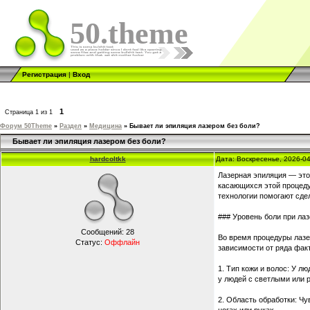
50.theme
Регистрация
|
Вход
1
Страница
1
из
1
Форум 50Theme
»
Раздел
»
Медицина
»
Бывает ли эпиляция лазером без боли?
Бывает ли эпиляция лазером без боли?
hardcoltkk
Дата: Воскресенье, 2026-0
Лазерная эпиляция — это
касающихся этой процеду
технологии помогают сде
### Уровень боли при ла
Сообщений:
28
Во время процедуры лазе
Статус:
Оффлайн
зависимости от ряда фак
1. Тип кожи и волос: У л
у людей с светлыми или 
2. Область обработки: Чу