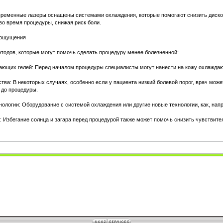
овременные лазеры оснащены системами охлаждения, которые помогают снизить диск
во время процедуры, снижая риск боли.
 ощущения
тодов, которые могут помочь сделать процедуру менее болезненной:
ающих гелей: Перед началом процедуры специалисты могут нанести на кожу охлаждаю
тва: В некоторых случаях, особенно если у пациента низкий болевой порог, врач мож
 до процедуры.
нологии: Оборудование с системой охлаждения или другие новые технологии, как, на
: Избегание солнца и загара перед процедурой также может помочь снизить чувствител