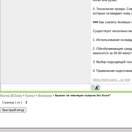
ногах или руках.
3. Технология лазера: С
которые охлаждают кожу 
### Как снизить болевые
Существует несколько ме
1. Использование охлажд
2. Обезболивающие средс
наносится за 30-60 минут
3. Выбор подходящей тех
4. Правильная подготовка
https://mmr.ua/ru....ez-boli
Форум 50Theme
»
Раздел
»
Медицина
»
Бывает ли эпиляция лазером без боли?
1
Страница
1
из
1