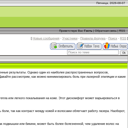
Пятница, 2026-08-07
Приветствую Вас
Гость
|
Обратная связь
|
RSS
[
Новые сообщения
·
Участники
·
Правила форума
·
Поиск
·
RSS
]
нные результаты. Однако один из наиболее распространенных вопросов,
Давайте рассмотрим, как можно минимизировать боль при лазерной эпиляции и какие
епла или легкого покалывания на коже. Этот дискомфорт может варьироваться в
боли, так как контраст между кожей и волосами облегчает работу лазера. Наоборот,
как подмышки или бикини, может быть более болезненной, чем удаление волос на