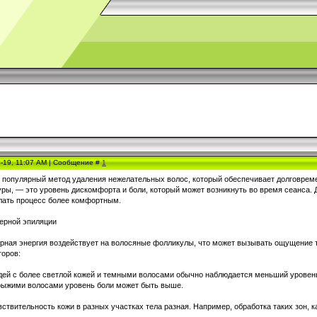
4-19, 11:07 AM | Сообщение #
1
 популярный метод удаления нежелательных волос, который обеспечивает долговреме
ры, — это уровень дискомфорта и боли, который может возникнуть во время сеанса. 
лать процесс более комфортным.
зерной эпиляции
рная энергия воздействует на волосяные фолликулы, что может вызывать ощущение т
торов:
юдей с более светлой кожей и темными волосами обычно наблюдается меньший уровень 
рыжими волосами уровень боли может быть выше.
вствительность кожи в разных участках тела разная. Например, обработка таких зон, 