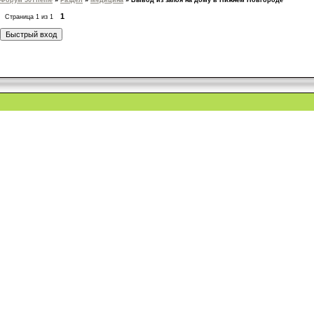
Форум 50Theme
»
Раздел
»
Медицина
»
Вывод из запоя на дому в Нижнем Новгороде
1
Страница
1
из
1