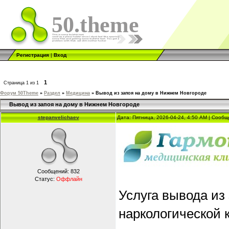
50.theme
Регистрация
|
Вход
1
Страница
1
из
1
Форум 50Theme
»
Раздел
»
Медицина
»
Вывод из запоя на дому в Нижнем Новгороде
Вывод из запоя на дому в Нижнем Новгороде
stepanvelichaev
Дата: Пятница, 2026-04-24, 4:50 AM | Сооб
Сообщений:
832
Статус:
Оффлайн
Услуга вывода из
наркологической 