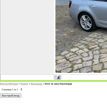
Форум 50Theme
»
Раздел
»
Медицина
»
Авто на заказ Краснодар
1
Страница
1
из
1