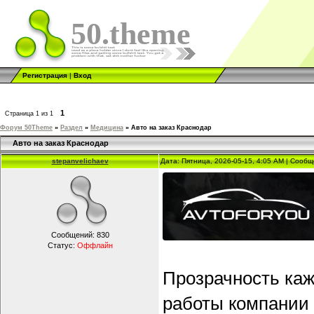
50.theme
Регистрация
|
Вход
1
Страница
1
из
1
Форум 50Theme
»
Раздел
»
Медицина
»
Авто на заказ Краснодар
Авто на заказ Краснодар
stepanvelichaev
Дата: Пятница, 2026-05-15, 4:05 AM | Сооб
Сообщений:
830
Статус:
Оффлайн
Прозрачность каж
работы компании 