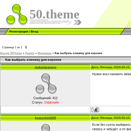
50.theme
Регистрация
|
Вход
1
Страница
1
из
1
Форум 50Theme
»
Раздел
»
Медицина
»
Как выбрать клинику для коронок
Как выбрать клинику для коронок
makartaranovs
Дата: Пятница, 2026-05-15
Нужно восстановить жева
Сообщений:
412
Статус:
Оффлайн
kozeevkiril269
Дата: Пятница, 2026-05-15
Если без суеты выбирать,
сверху и забудет, а по ф