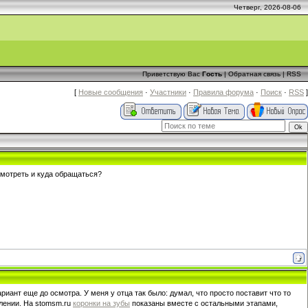
Четверг, 2026-08-06
Приветствую Вас
Гость
|
Обратная связь
|
RSS
[
Новые сообщения
·
Участники
·
Правила форума
·
Поиск
·
RSS
]
смотреть и куда обращаться?
иант еще до осмотра. У меня у отца так было: думал, что просто поставит что то
влении. На stomsm.ru
коронки на зубы
показаны вместе с остальными этапами,