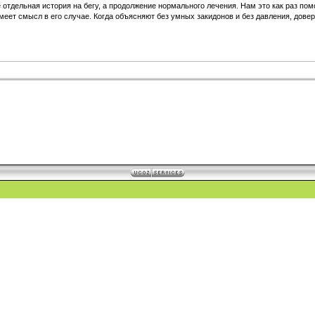
е отдельная история на бегу, а продолжение нормального лечения. Нам это как раз пом
меет смысл в его случае. Когда объясняют без умных закидонов и без давления, дов