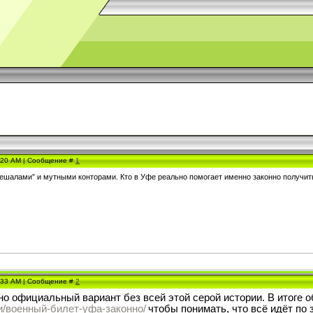
0:20 AM | Сообщение #
1
решалами” и мутными конторами. Кто в Уфе реально помогает именно законно получит
0:33 AM | Сообщение #
2
но официальный вариант без всей этой серой истории. В итоге
и/военный-билет-уфа-законно/
чтобы понимать, что всё идёт по