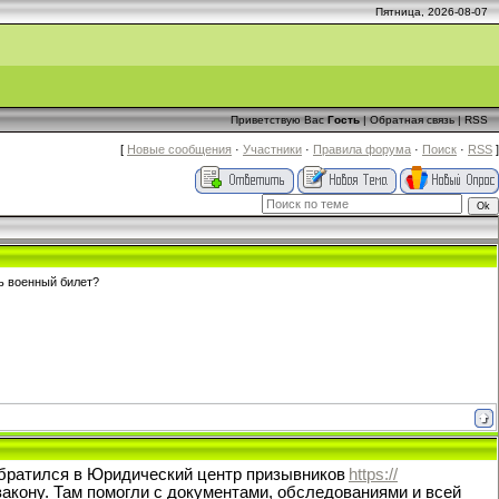
Пятница, 2026-08-07
Приветствую Вас
Гость
|
Обратная связь
|
RSS
[
Новые сообщения
·
Участники
·
Правила форума
·
Поиск
·
RSS
]
ь военный билет?
 обратился в Юридический центр призывников
https://
 закону. Там помогли с документами, обследованиями и всей