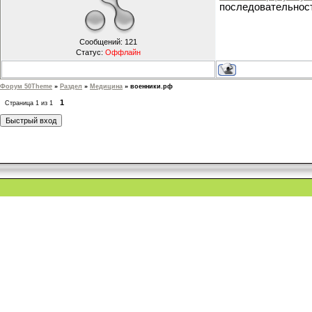
последовательност
Сообщений:
121
Статус:
Оффлайн
Форум 50Theme
»
Раздел
»
Медицина
»
военники.рф
1
Страница
1
из
1