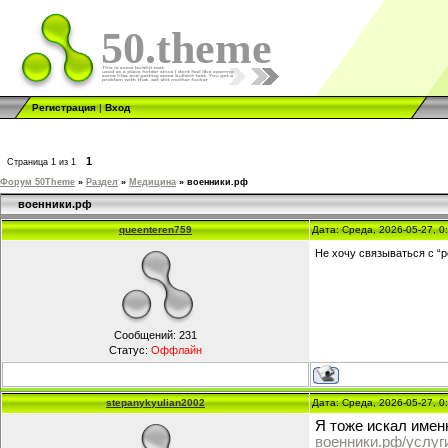
50.theme
Регистрация
|
Вход
1
Страница
1
из
1
Форум 50Theme
»
Раздел
»
Медицина
»
военники.рф
военники.рф
queenteren759
Дата: Среда, 2026-05-27, 
Не хочу связываться с “
Сообщений:
231
Статус:
Оффлайн
stepanykyulian2002
Дата: Среда, 2026-05-27, 
Я тоже искал имен
военники.рф/услуг