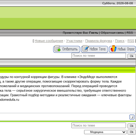
Суббота, 2026-08-08
Приветствую Вас
Гость
|
Обратная связь
|
RSS
[
Новые сообщения
·
Участники
·
Правила форума
·
Поиск
·
RSS
]
едуры по контурной коррекции фигуры. В клинике «ЭндоМед» выполняются
, а также другие операции, помогающие скорректировать форму тела. Каждое
пожеланий и медицинских противопоказаний. Перед операцией проводится
ика тела — серьёзное хирургическое вмешательство, требующее ответственного
операции. Грамотный подбор методики и реалистичные ожидания — ключевые факторы
ndomedufa.ru