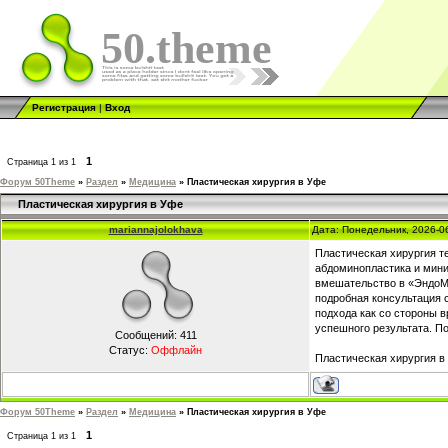
50.theme
Регистрация
|
Вход
1
Страница
1
из
1
Форум 50Theme
»
Раздел
»
Медицина
»
Пластическая хирургия в Уфе
Пластическая хирургия в Уфе
mariannajolokhava
Дата: Понедельник, 2026-0
Пластическая хирургия т
абдоминопластика и мини
вмешательство в «ЭндоМе
подробная консультация 
подхода как со стороны 
успешного результата. П
Сообщений:
411
Статус:
Оффлайн
Пластическая хирургия 
Форум 50Theme
»
Раздел
»
Медицина
»
Пластическая хирургия в Уфе
1
Страница
1
из
1