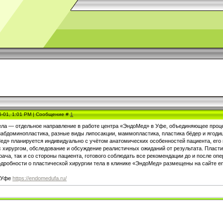
6-01, 1:01 PM | Сообщение #
1
ела — отдельное направление в работе центра «ЭндоМед» в Уфе, объединяющее проц
абдоминопластика, разные виды липосакции, маммопластика, пластика бёдер и ягодиц
д» планируется индивидуально с учётом анатомических особенностей пациента, его 
с хирургом, обследование и обсуждение реалистичных ожиданий от результата. Пласт
врача, так и со стороны пациента, готового соблюдать все рекомендации до и после 
одробности о пластической хирургии тела в клинике «ЭндоМед» размещены на сайте e
в Уфе
https://endomedufa.ru/