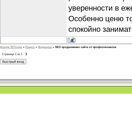
уверенности в еж
Особенно ценю то
спокойно занимат
Форум 50Theme
»
Раздел
»
Медицина
»
SEO продвижение сайта от профессионалов
1
Страница
1
из
1