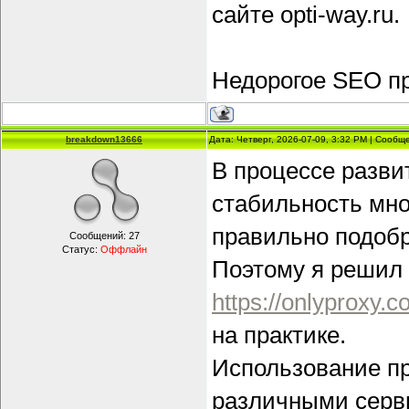
сайте opti-way.ru.
Недорогое SEO п
breakdown13666
Дата: Четверг, 2026-07-09, 3:32 PM | Сооб
В процессе развит
стабильность мног
правильно подоб
Сообщений:
27
Статус:
Оффлайн
Поэтому я решил 
https://onlyproxy.c
на практике.
Использование пр
различными серв