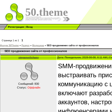
50.theme
Регистрация
|
Вход
1
Страница
1
из
1
Форум 50Theme
»
Раздел
»
Медицина
»
SEO продвижение сайта от профессионалов
SEO продвижение сайта от профессионалов
stepanvelichaev
Дата: Понедельник, 2026-06-08, 6:11 AM | 
SMM-продвижение
выстраивать прис
коммуникацию с ц
Сообщений:
830
Статус:
Оффлайн
включают разрабо
аккаунтов, настр
инфлюенсерами и