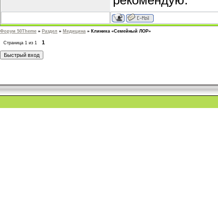
рекомендую.
Форум 50Theme
»
Раздел
»
Медицина
»
Клиника «Семейный ЛОР»
1
Страница
1
из
1