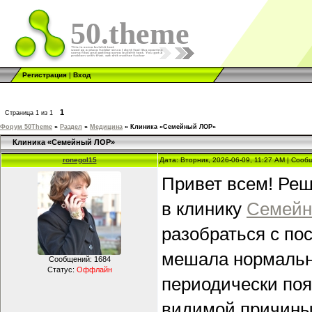
50.theme
Регистрация
|
Вход
1
Страница
1
из
1
Форум 50Theme
»
Раздел
»
Медицина
»
Клиника «Семейный ЛОР»
Клиника «Семейный ЛОР»
ronegol15
Дата: Вторник, 2026-06-09, 11:27 AM | Соо
Привет всем! Ре
в клинику
Семейн
разобраться с по
мешала нормально
Сообщений:
1684
Статус:
Оффлайн
периодически поя
видимой причины,