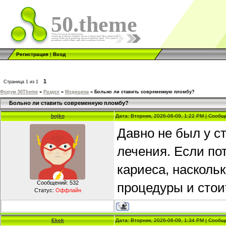
50.theme
Регистрация
|
Вход
1
Страница
1
из
1
Форум 50Theme
»
Раздел
»
Медицина
»
Больно ли ставить современную пломбу?
Больно ли ставить современную пломбу?
bojko
Дата: Вторник, 2026-06-09, 1:22 PM | Сооб
Давно не был у с
лечения. Если по
кариеса, насколь
Сообщений:
532
процедуры и стои
Статус:
Оффлайн
Ekek
Дата: Вторник, 2026-06-09, 1:34 PM | Сооб