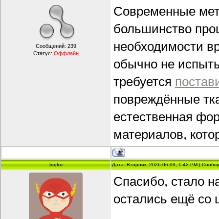
Современные мет
большинство проц
необходимости вр
Сообщений:
239
Статус:
Оффлайн
обычно не испыты
требуется
постав
повреждённые тка
естественная фо
материалов, кото
bojko
Дата: Вторник, 2026-06-09, 1:42 PM | Сооб
Спасибо, стало н
остались ещё со 