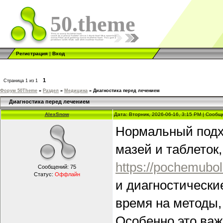
50.theme
Регистрация
|
Вход
1
Страница
1
из
1
Форум 50Theme
»
Раздел
»
Медицина
»
Диагностика перед лечением
Диагностика перед лечением
AlexSnow
Дата: Вторник, 2026-06-16, 3:15 PM | Сооб
Нормальный подхо
мазей и таблеток
https://pochemubol
Сообщений:
75
Статус:
Оффлайн
и диагностические
время на методы,
Особенно это важ