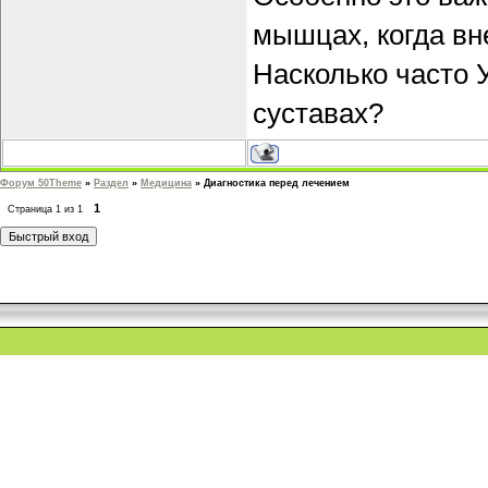
мышцах, когда вн
Насколько часто 
суставах?
Форум 50Theme
»
Раздел
»
Медицина
»
Диагностика перед лечением
1
Страница
1
из
1