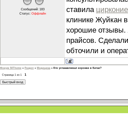
ставила
цирконие
Сообщений:
183
Статус:
Оффлайн
клинике Жуйкан в 
хорошие отзывы. 
прайсов. Сделали
обточили и опера
Форум 50Theme
»
Раздел
»
Медицина
»
Кто устанавливал коронки в Китае?
1
Страница
1
из
1