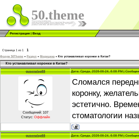
50.theme
Регистрация
|
Вход
1
Страница
1
из
1
Форум 50Theme
»
Раздел
»
Медицина
»
Кто устанавливал коронки в Китае?
Кто устанавливал коронки в Китае?
gusenalap88
Дата: Среда, 2026-06-24, 6:08 PM | Сообще
Сломался передни
коронку, желател
эстетично. Време
Сообщений:
107
стоматологии наз
Статус:
Оффлайн
gusenalap88
Дата: Среда, 2026-06-24, 6:08 PM | Сообще