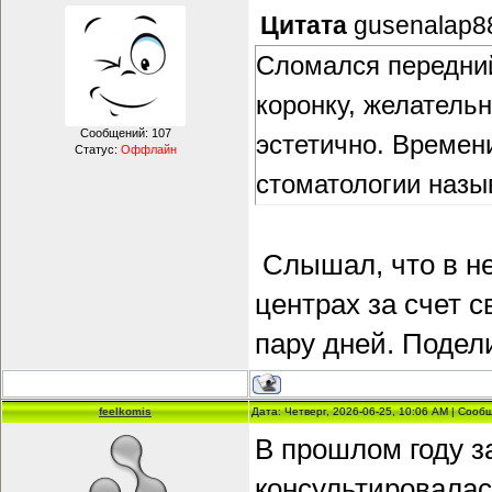
Цитата
gusenalap8
Сломался передний
коронку, желатель
Сообщений:
107
эстетично. Времени
Статус:
Оффлайн
стоматологии назы
Слышал, что в не
центрах за счет 
пару дней. Подел
feelkomis
Дата: Четверг, 2026-06-25, 10:06 AM | Соо
В прошлом году з
консультировалась