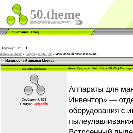
50.theme
Регистрация
|
Вход
1
Страница
1
из
1
Форум 50Theme
»
Раздел
»
Медицина
»
Маникюрный аппарат Москва
Маникюрный аппарат Москва
stepanvelichaev
Дата: Среда, 2026-06-24, 7:39 PM | Сообще
Аппараты для ма
Инвентор» — отде
Сообщений:
832
Статус:
Оффлайн
оборудования с и
пылеулавливания
Встроенный пылес