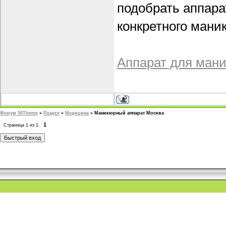
подобрать аппара
конкретного мани
Аппарат для мани
Форум 50Theme
»
Раздел
»
Медицина
»
Маникюрный аппарат Москва
1
Страница
1
из
1