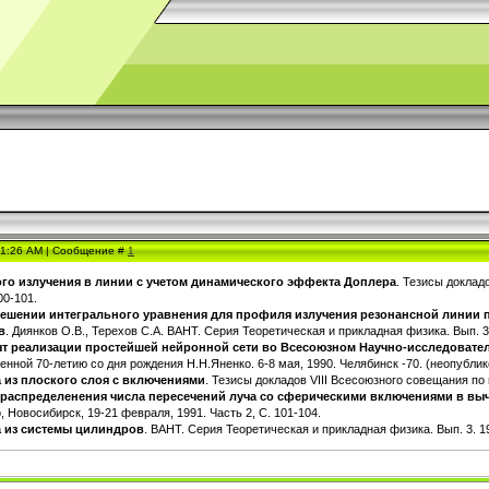
, 1:26 AM | Сообщение #
1
го излучения в линии с учетом динамического эффекта Доплера
. Тезисы доклад
00-101.
ешении интегрального уравнения для профиля излучения резонансной линии п
в
. Диянков О.В., Терехов С.А. ВАНТ. Серия Теоретическая и прикладная физика. Вып. 3.
т реализации простейшей нейронной сети во Всесоюзном Научно-исследовател
нной 70-летию со дня рождения Н.Н.Яненко. 6-8 мая, 1990. Челябинск -70. (неопублик
 из плоского слоя с включениями
. Тезисы докладов VIII Всесоюзного совещания по 
 распределенения числа пересечений луча со сферическими включениями в вы
 Новосибирск, 19-21 февраля, 1991. Часть 2, С. 101-104.
а из системы цилиндров
. ВАНТ. Серия Теоретическая и прикладная физика. Вып. 3. 19