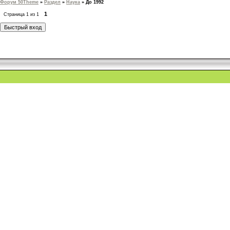
Форум 50Theme
»
Раздел
»
Наука
»
До 1992
1
Страница
1
из
1