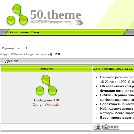
50.theme
Регистрация
|
Вход
1
Страница
1
из
1
Форум 50Theme
»
Раздел
»
Наука
»
До 1992
До 1992
50theme
Дата: Пятница, 2020-12-11
Перенос резонансно
18-22 июня, 1990. С 1
Об аналитическом р
функции источнико
BRAIN - Первый опы
конференции, посвяще
Сообщений:
470
Вероятность вылета
Статус:
Оффлайн
Наблюдение закона
методам Монте-Карло,
Вероятность вылет