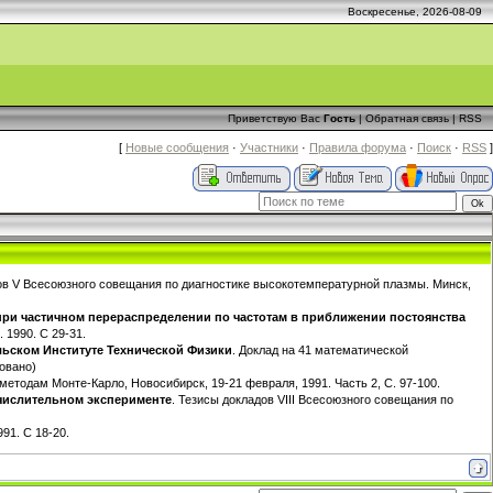
Воскресенье, 2026-08-09
Приветствую Вас
Гость
|
Обратная связь
|
RSS
[
Новые сообщения
·
Участники
·
Правила форума
·
Поиск
·
RSS
]
ов V Всесоюзного совещания по диагностике высокотемпературной плазмы. Минск,
ри частичном перераспределении по частотам в приближении постоянства
 1990. С 29-31.
ьском Институте Технической Физики
. Доклад на 41 математической
овано)
методам Монте-Карло, Новосибирск, 19-21 февраля, 1991. Часть 2, С. 97-100.
числительном эксперименте
. Тезисы докладов VIII Всесоюзного совещания по
91. С 18-20.