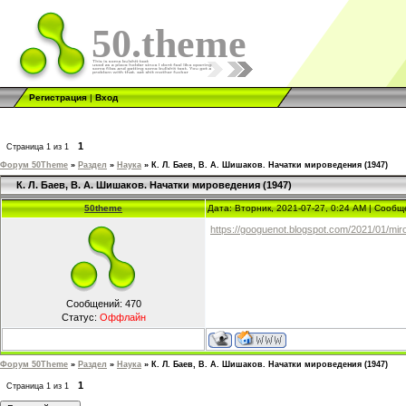
50.theme
Регистрация
|
Вход
1
Страница
1
из
1
Форум 50Theme
»
Раздел
»
Наука
»
К. Л. Баев, В. А. Шишаков. Начатки мироведения (1947)
К. Л. Баев, В. А. Шишаков. Начатки мироведения (1947)
50theme
Дата: Вторник, 2021-07-27, 0:24 AM | Сооб
https://googuenot.blogspot.com/2021/01/mir
Сообщений:
470
Статус:
Оффлайн
Форум 50Theme
»
Раздел
»
Наука
»
К. Л. Баев, В. А. Шишаков. Начатки мироведения (1947)
1
Страница
1
из
1