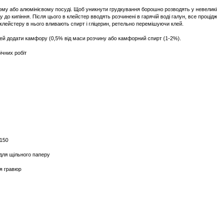
му або алюмінієвому посуді. Щоб уникнути грудкування борошно розводять у невеликій 
 до кипіння. Після цього в клейстер вводять розчинені в гарячій воді галун, все проці
лейстеру в нього вливають спирт і гліцерин, ретельно перемішуючи клей.
ей додати камфору (0,5% від маси розчину або камфорний спирт (1-2%).
ічних робіт
 150
 для щільного паперу
я гравюр