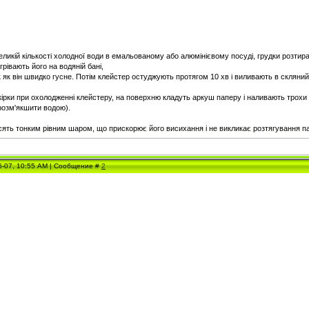
ликій кількості холодної води в емальованому або алюмінієвому посуді, грудки розтира
грівають його на водяній бані,
 як він швидко гусне. Потім клейстер остуджують протягом 10 хв і виливають в скляни
ірки при охолодженні клейстеру, на поверхню кладуть аркуш паперу і наливають трохи 
розм'якшити водою).
сять тонким рівним шаром, що прискорює його висихання і не викликає розтягування п
6-07, 10:55 AM | Сообщение #
2