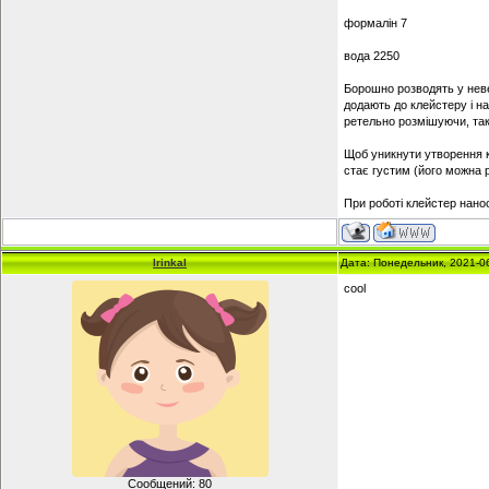
формалін 7
вода 2250
Борошно розводять у неве
додають до клейстеру і на
ретельно розмішуючи, так
Щоб уникнути утворення к
стає густим (його можна 
При роботі клейстер нано
IrinkaI
Дата: Понедельник, 2021-0
cool
Сообщений:
80