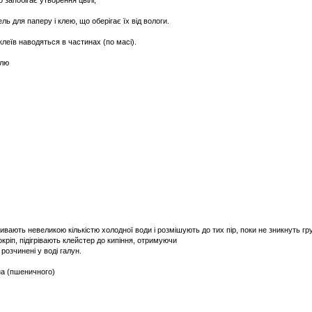
 запобігає утворення цвілі;
ль для паперу і клею, що оберігає їх від вологи.
 клеїв наводяться в частинах (по масі).
алю
вають невеликою кількістю холодної води і розмішують до тих пір, поки не зникнуть гр
ріп, підігрівають клейстер до кипіння, отримуючи
розчинені у воді галун.
на (пшеничного)