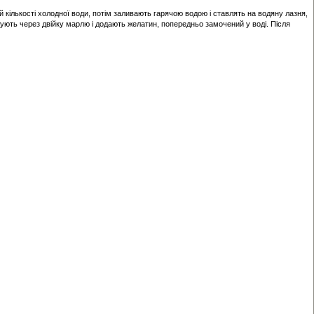
кількості холодної води, потім заливають гарячою водою і ставлять на водяну лазня,
джують через двійку марлю і додають желатин, попередньо замочений у воді. Після