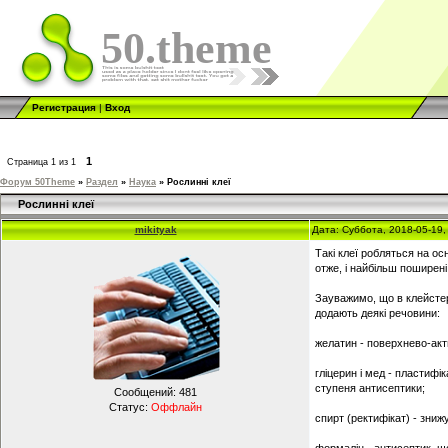
50.theme
Регистрация
|
Вход
1
Страница
1
из
1
Форум 50Theme
»
Раздел
»
Наука
»
Рослинні клеї
Рослинні клеї
mikityak
Дата: Суббота, 2018-05-19
Такі клеї робляться на ос
отже, і найбільш поширен
Зауважимо, що в клейстер
додають деякі речовини:
желатин - поверхнево-акт
гліцерин і мед - пластифі
ступеня антисептики;
Сообщений:
481
Статус:
Оффлайн
спирт (ректифікат) - зни