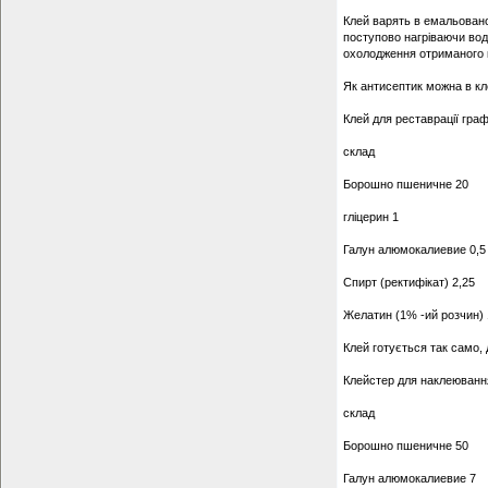
Клей варять в емальовано
поступово нагріваючи воду
охолодження отриманого к
Як антисептик можна в кл
Клей для реставрації граф
склад
Борошно пшеничне 20
гліцерин 1
Галун алюмокалиевие 0,5
Спирт (ректифікат) 2,25
Желатин (1% -ий розчин)
Клей готується так само,
Клейстер для наклеюванн
склад
Борошно пшеничне 50
Галун алюмокалиевие 7