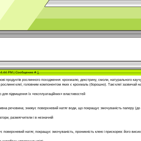
, 4:44 PM | Сообщение #
1
нові продуктів рослинного походження: крохмалю, декстрину, смоли, натурального каучук
і рослинні клеї, головним компонентом яких є крохмаль (борошно). Такі клеї зазвичай 
 для підвищення їх «експлуатаційних» властивостей
ивна речовина; знижує поверхневий натяг води, що покращує змочуваність паперу (до р
катори, размягчители і в незначній
жує поверхневий натяг, покращує змочуваність, проникність клею і прискорює його виси