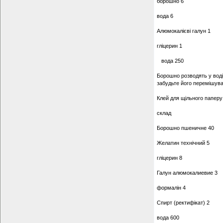
борошно 6
вода 6
Алюмокалієві галун 1
гліцерин 1
вода 250
Борошно розводять у воді.
забудьте його перемішува
Клей для щільного паперу
склад
Борошно пшеничне 40
Желатин технічний 5
гліцерин 8
Галун алюмокалиевие 3
формалін 4
Спирт (ректифікат) 2
вода 600