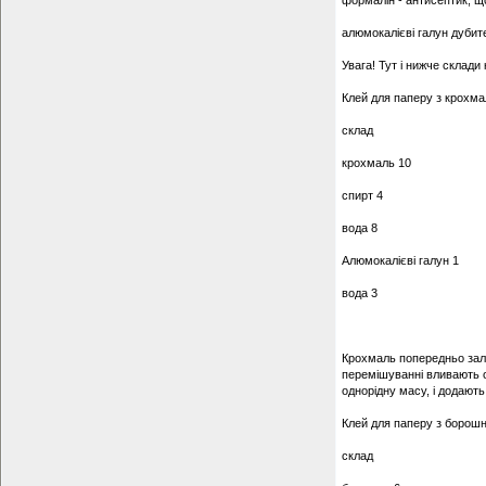
формалін - антисептик, що
алюмокалієві галун дубите
Увага! Тут і нижче склади
Клей для паперу з крохм
склад
крохмаль 10
спирт 4
вода 8
Алюмокалієві галун 1
вода 3
Крохмаль попередньо зали
перемішуванні вливають ок
однорідну масу, і додають 
Клей для паперу з борош
склад