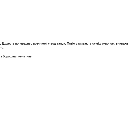
 Додають попередньо розчинені у воді галун. Потім заливають суміш окропом, вливають г
ти!
 з борошна і желатину