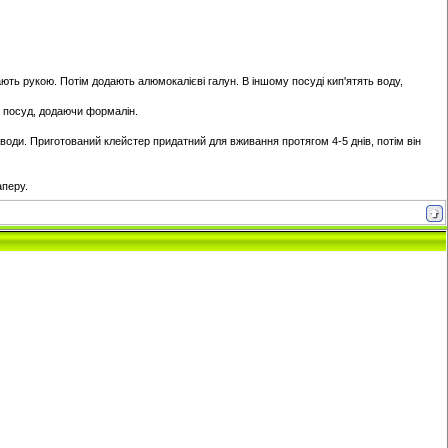
ють рукою. Потім додають алюмокалієві галун. В іншому посуді кип'ятять воду,
й посуд, додаючи формалін.
води. Приготований клейстер придатний для вживання протягом 4-5 днів, потім він
аперу.