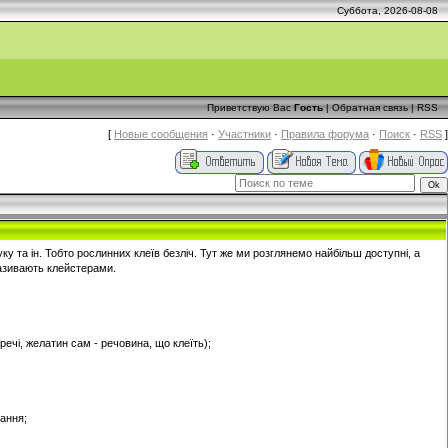
Суббота, 2026-08-08
Приветствую Вас
Гость
|
Обратная связь
|
RSS
[
Новые сообщения
·
Участники
·
Правила форума
·
Поиск
·
RSS
]
у та ін. Тобто рослинних клеїв безліч. Тут же ми розглянемо найбільш доступні, а
називають клейстерами.
ечі, желатин сам - речовина, що клеїть);
хання;