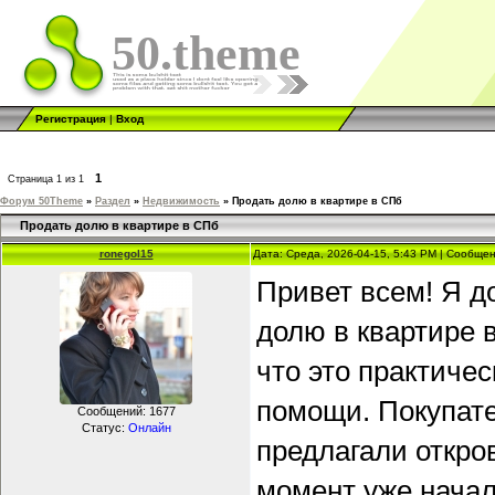
50.theme
Регистрация
|
Вход
1
Страница
1
из
1
Форум 50Theme
»
Раздел
»
Недвижимость
»
Продать долю в квартире в СПб
Продать долю в квартире в СПб
ronegol15
Дата: Среда, 2026-04-15, 5:43 PM | Сообще
Привет всем! Я д
долю в квартире в
что это практиче
помощи. Покупате
Сообщений:
1677
Статус:
Онлайн
предлагали откро
момент уже начал