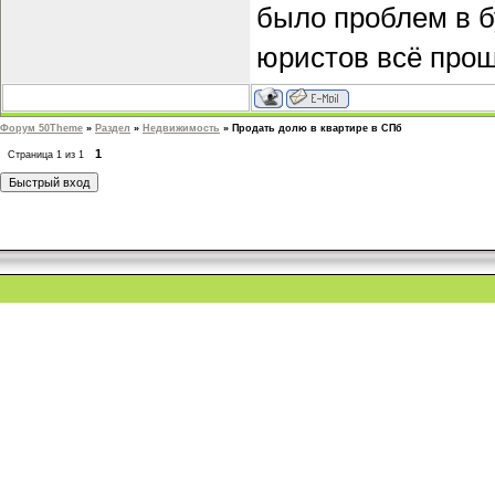
было проблем в б
юристов всё прош
Форум 50Theme
»
Раздел
»
Недвижимость
»
Продать долю в квартире в СПб
1
Страница
1
из
1