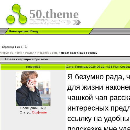
50.theme
Регистрация
|
Вход
1
Страница
1
из
1
Форум 50Theme
»
Раздел
»
Недвижимость
»
Новая квартира в Грозном
Новая квартира в Грозном
ronegol15
Дата: Пятница, 2026-06-12, 4:53 PM | Сооб
Я безумно рада, 
для жизни наконе
чашкой чая расск
интересных предл
Сообщений:
1693
Статус:
Оффлайн
ссылку на удобны
подсказке мне уд