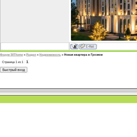
Форум 50Theme
»
Раздел
»
Недвижимость
»
Новая квартира в Грозном
1
Страница
1
из
1