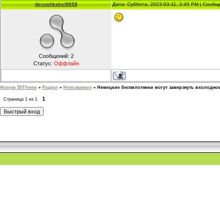
devushkaket9658
Дата: Суббота, 2023-03-11, 2:45 PM | Сооб
Сообщений:
2
Статус:
Оффлайн
Форум 50Theme
»
Раздел
»
Непознанное
»
Немецкие беспилотники могут замерзнуть вхолодно
1
Страница
1
из
1