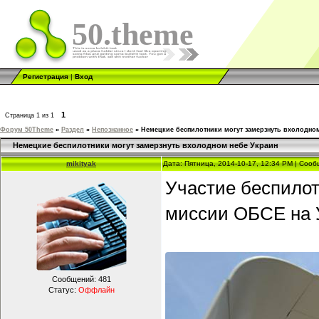
50.theme
Регистрация
|
Вход
1
Страница
1
из
1
Форум 50Theme
»
Раздел
»
Непознанное
»
Немецкие беспилотники могут замерзнуть вхолодно
Немецкие беспилотники могут замерзнуть вхолодном небе Украин
mikityak
Дата: Пятница, 2014-10-17, 12:34 PM | Соо
Участие беспилот
миссии ОБСЕ на 
Сообщений:
481
Статус:
Оффлайн