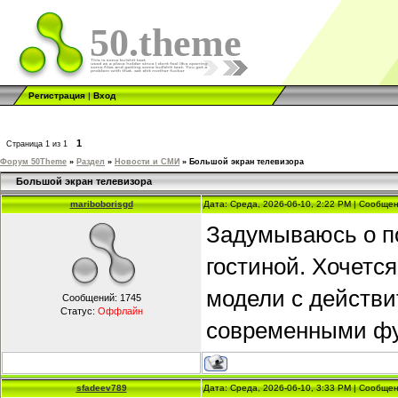
50.theme
Регистрация
|
Вход
1
Страница
1
из
1
Форум 50Theme
»
Раздел
»
Новости и СМИ
»
Большой экран телевизора
Большой экран телевизора
mariboborisgd
Дата: Среда, 2026-06-10, 2:22 PM | Сообще
Задумываюсь о по
гостиной. Хочетс
модели с действи
Сообщений:
1745
Статус:
Оффлайн
современными фу
sfadeev789
Дата: Среда, 2026-06-10, 3:33 PM | Сообще