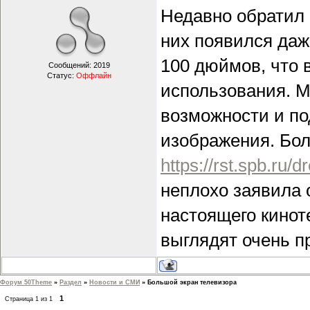
Недавно обратил 
них появился даж
100 дюймов, что
Сообщений:
2019
Статус:
Оффлайн
использования. М
возможности и п
изображения. Бол
https://rst.spb.ru/
неплохо заявила 
настоящего кинот
выглядят очень п
Форум 50Theme
»
Раздел
»
Новости и СМИ
»
Большой экран телевизора
1
Страница
1
из
1