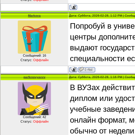
Markova
Дата: Суббота, 2026-02-28, 1:12 PM | Сооб
Попробуй в униве
центры дополните
выдают государст
Сообщений:
16
специальности ес
Статус:
Оффлайн
parfenovyavvv
Дата: Суббота, 2026-02-28, 1:16 PM | Сооб
В ВУЗах действи
диплом или удост
учебные заведени
Сообщений:
42
онлайн формат, 
Статус:
Оффлайн
обычно от недели