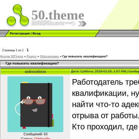
50.theme
Регистрация
|
Вход
1
Страница
1
из
1
Форум 50Theme
»
Раздел
»
Образование
»
Где повысить квалификацию?
Где повысить квалификацию?
andreyndreya
Дата: Суббота, 2026-02-28, 1:07 PM | Сооб
Работодатель тре
квалификации, н
найти что-то аде
отрыва от работы
Кто проходил, гд
Сообщений:
63
Статус:
Оффлайн