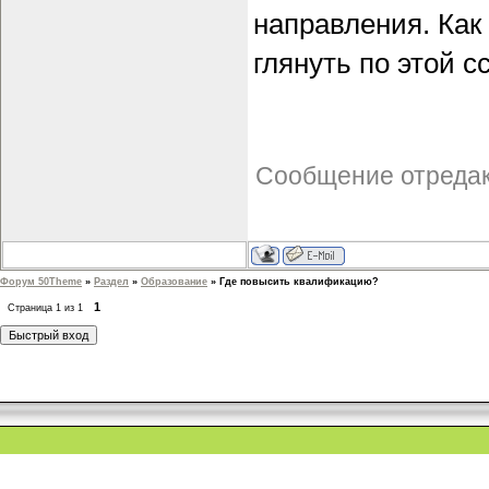
направления. Как
глянуть по этой 
Сообщение отреда
Форум 50Theme
»
Раздел
»
Образование
»
Где повысить квалификацию?
1
Страница
1
из
1