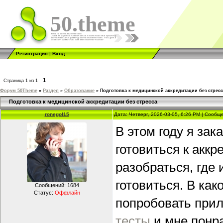
50.theme
Регистрация
|
Вход
1
Страница
1
из
1
Форум 50Theme
»
Раздел
»
Образование
»
Подготовка к медицинской аккредитации без стресс
Подготовка к медицинской аккредитации без стресса
ronegol15
Дата: Четверг, 2026-03-05, 6:26 PM | Сооб
В этом году я за
готовиться к акк
разобраться, где
готовиться. В как
Сообщений:
1684
Статус:
Оффлайн
попробовать прил
тесты
и мне понр