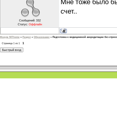
Мне тоже было бы
счет..
Сообщений:
332
Статус:
Оффлайн
Форум 50Theme
»
Раздел
»
Образование
»
Подготовка к медицинской аккредитации без стресс
1
Страница
1
из
1