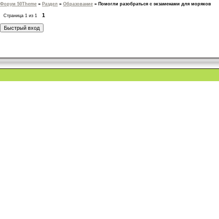
Форум 50Theme
»
Раздел
»
Образование
»
Помогли разобраться с экзаменами для моряков
1
Страница
1
из
1