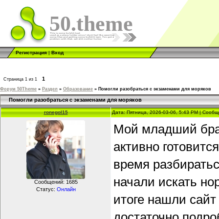
50.theme
Регистрация
|
Вход
1
Страница
1
из
1
Форум 50Theme
»
Раздел
»
Образование
»
Помогли разобраться с экзаменами для моряков
Помогли разобраться с экзаменами для моряков
ronegol15
Дата: Пятница, 2026-03-06, 5:43 PM | Сооб
Мой младший брат
активно готовитс
время разбиратьс
начали искать н
Сообщений:
1685
Статус:
Онлайн
итоге нашли сайт
достаточно подро