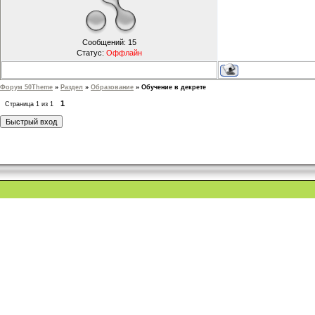
Сообщений:
15
Статус:
Оффлайн
Форум 50Theme
»
Раздел
»
Образование
»
Обучение в декрете
1
Страница
1
из
1