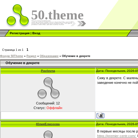
50.theme
Регистрация
|
Вход
1
Страница
1
из
1
Форум 50Theme
»
Раздел
»
Образование
»
Обучение в декрете
Обучение в декрете
Pavlovna
Дата: Понедельник, 2026-0
Сижу в декрете. С мален
заведение конечно не пой
Сообщений:
12
Статус:
Оффлайн
ЮлияЕлисеева
Дата: Понедельник, 2026-0
В первые месяцы после ро
https://premier-centr.com/.