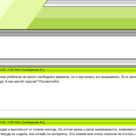
5-25, 7:20 AM | Сообщение #
1
ьким ребёнком не много свободного времени, но я научилась его выкраивать. Есть же
ду. А как насчёт курсов? Посоветуйте.
5-25, 7:35 AM | Сообщение #
2
дов и выспаться то толком некогда. Но потом жизнь и ритм налаживается, появляютс
Никуда не ходила, они онлайн по интернету. Эти знания мне очень помогли не отстать