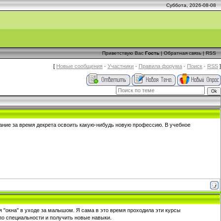
Суббота, 2026-08-08
Приветствую Вас
Гость
|
Обратная связь
|
RSS
[
Новые сообщения
·
Участники
·
Правила форума
·
Поиск
·
RSS
]
лание за время декрета освоить какую-нибудь новую профессию. В учебное
я "окна" в уходе за малышом. Я сама в это время проходила эти курсы
 по специальности и получить новые навыки.