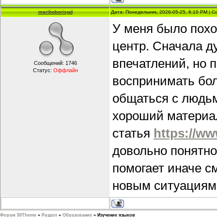
mariboborisgd
Дата: Понедельник, 2026-05-25, 6:10 PM | 
У меня было похо
центр. Сначала д
впечатлений, но 
Сообщений:
1746
Статус:
Оффлайн
воспринимать бо
общаться с людьм
хороший материал
статья
https://ww
довольно понятно
помогает иначе с
новым ситуациям
Форум 50Theme
»
Раздел
»
Образование
»
Изучение языков