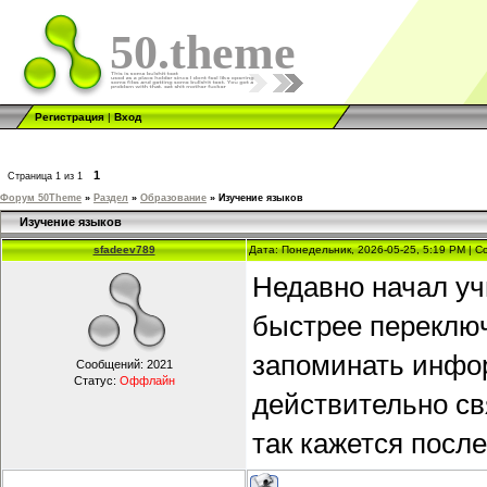
50.theme
Регистрация
|
Вход
1
Страница
1
из
1
Форум 50Theme
»
Раздел
»
Образование
»
Изучение языков
Изучение языков
sfadeev789
Дата: Понедельник, 2026-05-25, 5:19 PM | 
Недавно начал уч
быстрее переклю
запоминать инфор
Сообщений:
2021
Статус:
Оффлайн
действительно св
так кажется посл