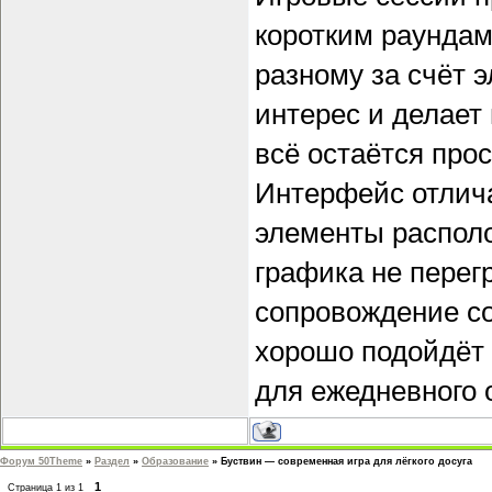
коротким раундам
разному за счёт 
интерес и делает
всё остаётся про
Интерфейс отлич
элементы располо
графика не перег
сопровождение с
хорошо подойдёт 
для ежедневного 
Форум 50Theme
»
Раздел
»
Образование
»
Буствин — современная игра для лёгкого досуга
1
Страница
1
из
1