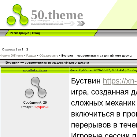
50.theme
Регистрация
|
Вход
1
Страница
1
из
1
Форум 50Theme
»
Раздел
»
Образование
»
Буствин — современная игра для лёгкого досуга
Буствин — современная игра для лёгкого досуга
angellakaribova
Дата: Суббота, 2026-06-27, 0:31 AM | Сооб
Буствин
https://x
игра, созданная 
сложных механик 
Сообщений:
29
Статус:
Оффлайн
включиться в проц
перерывов в тече
Игровые сессии п