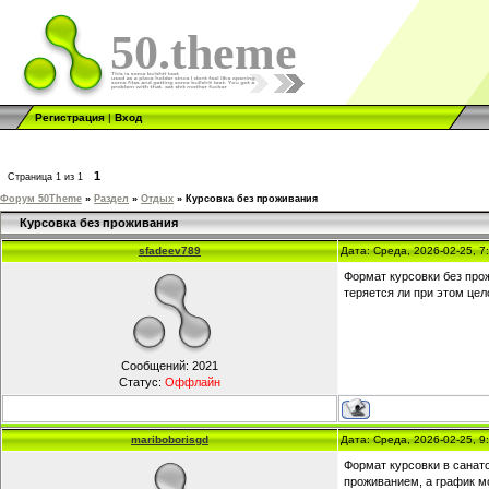
50.theme
Регистрация
|
Вход
1
Страница
1
из
1
Форум 50Theme
»
Раздел
»
Отдых
»
Курсовка без проживания
Курсовка без проживания
sfadeev789
Дата: Среда, 2026-02-25, 
Формат курсовки без про
теряется ли при этом цел
Сообщений:
2021
Статус:
Оффлайн
mariboborisgd
Дата: Среда, 2026-02-25, 
Формат курсовки в санат
проживанием, а график м