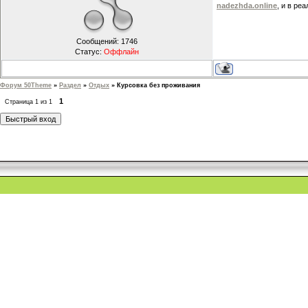
nadezhda.online
, и в ре
Сообщений:
1746
Статус:
Оффлайн
Форум 50Theme
»
Раздел
»
Отдых
»
Курсовка без проживания
1
Страница
1
из
1