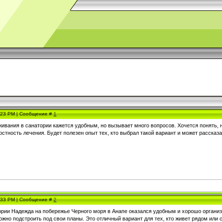
7:23 PM | Сообщение #
1
живания в санатории кажется удобным, но вызывает много вопросов. Хочется понять
остность лечения. Будет полезен опыт тех, кто выбрал такой вариант и может расска
9:33 PM | Сообщение #
2
ории Надежда на побережье Черного моря в Анапе оказался удобным и хорошо организо
ожно подстроить под свои планы. Это отличный вариант для тех, кто живет рядом или