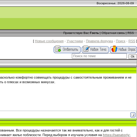
Воскресенье, 2026-08-09
Приветствую Вас
Гость
|
Обратная связь
|
RSS
[
Новые сообщения
·
Участники
·
Правила форума
·
Поиск
·
RSS
]
, насколько комфортно совмещать процедуры с самостоятельным проживанием и не
зать о плюсах и возможных минусах.
ванным. Все процедуры назначаются так же внимательно, как и для гостей с
 снимает жилье поблизости. Перед выбором я изучала условия на
https://sanatoriy-