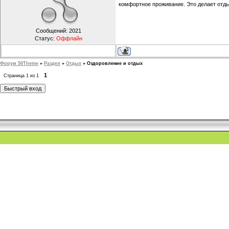
комфортное проживание. Это делает отды
Сообщений:
2021
Статус:
Оффлайн
Форум 50Theme
»
Раздел
»
Отдых
»
Оздоровление и отдых
1
Страница
1
из
1