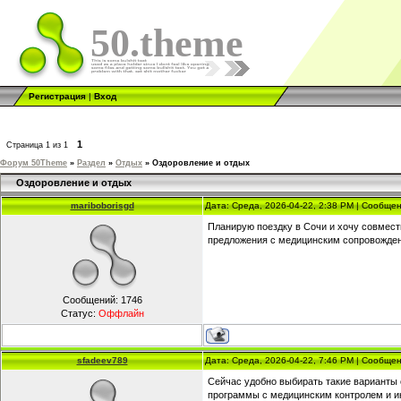
50.theme
Регистрация
|
Вход
1
Страница
1
из
1
Форум 50Theme
»
Раздел
»
Отдых
»
Оздоровление и отдых
Оздоровление и отдых
mariboborisgd
Дата: Среда, 2026-04-22, 2:38 PM | Сообще
Планирую поездку в Сочи и хочу совмест
предложения с медицинским сопровожде
Сообщений:
1746
Статус:
Оффлайн
sfadeev789
Дата: Среда, 2026-04-22, 7:46 PM | Сообще
Сейчас удобно выбирать такие варианты 
программы с медицинским контролем и и