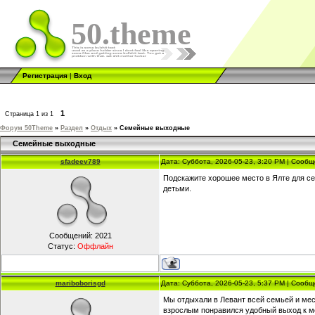
50.theme
Регистрация
|
Вход
1
Страница
1
из
1
Форум 50Theme
»
Раздел
»
Отдых
»
Семейные выходные
Семейные выходные
sfadeev789
Дата: Суббота, 2026-05-23, 3:20 PM | Сооб
Подскажите хорошее место в Ялте для се
детьми.
Сообщений:
2021
Статус:
Оффлайн
mariboborisgd
Дата: Суббота, 2026-05-23, 5:37 PM | Сооб
Мы отдыхали в Левант всей семьей и мес
взрослым понравился удобный выход к м