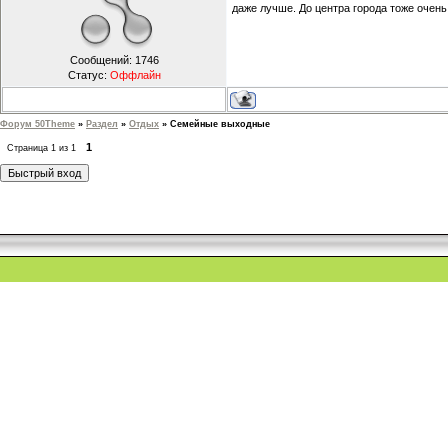
даже лучше. До центра города тоже очен
Сообщений:
1746
Статус:
Оффлайн
Форум 50Theme
»
Раздел
»
Отдых
»
Семейные выходные
1
Страница
1
из
1