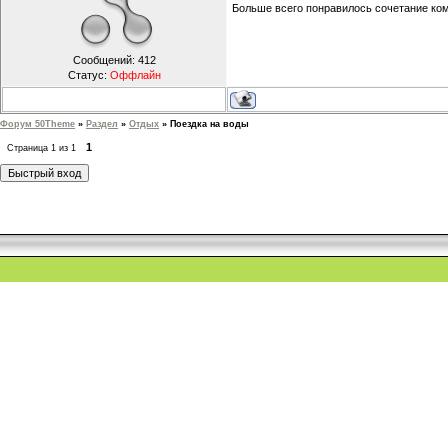
Больше всего понравилось сочетание ко
Сообщений:
412
Статус:
Оффлайн
Форум 50Theme
»
Раздел
»
Отдых
»
Поездка на воды
1
Страница
1
из
1