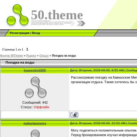
50.theme
Регистрация
|
Вход
1
Страница
1
из
1
Форум 50Theme
»
Раздел
»
Отдых
»
Поездка на воды
Поездка на воды
kozeevkiril269
Дата: Вторник, 2026-06-09, 9:55 AM | Сооб
Рассматриваю поездку на Кавказские Ми
организации отдыха. Также хотелось бы 
Сообщений:
442
Статус:
Оффлайн
makartaranovs
Дата: Вторник, 2026-06-09, 10:53 AM | Соо
Могу поделиться положительным опытом.
Перед бронированием изучал информаци