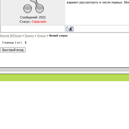
вариант рассмотреть в числе первых. Мн
Сообщений:
2021
Статус:
Оффлайн
Форум 50Theme
»
Раздел
»
Отдых
»
Летний отпуск
1
Страница
1
из
1