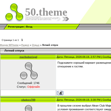
50.theme
Регистрация
|
Вход
1
Страница
1
из
1
Форум 50Theme
»
Раздел
»
Отдых
»
Летний отпуск
Летний отпуск
mariboborisgd
Дата: Пятница, 2026-06-19, 2:57 PM | Сооб
Подскажите хороший вариант размещения 
отношение к гостям.
Сообщений:
1746
Статус:
Оффлайн
sfadeev789
Дата: Пятница, 2026-06-19, 3:38 PM | Сооб
В прошлом сезоне выбрал Alean Club Maje
условия проживания соответствуют ожид