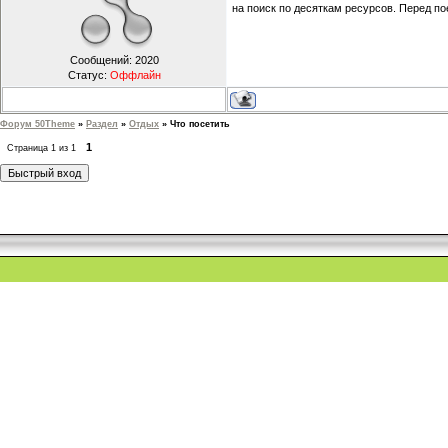
на поиск по десяткам ресурсов. Перед по
Сообщений:
2020
Статус:
Оффлайн
Форум 50Theme
»
Раздел
»
Отдых
»
Что посетить
1
Страница
1
из
1