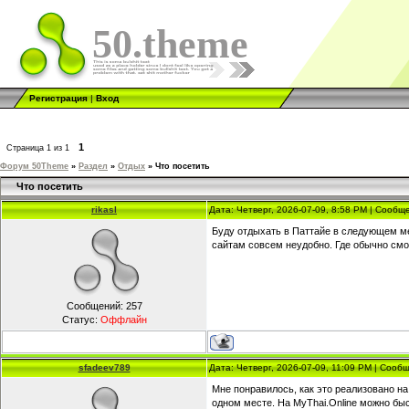
50.theme
Регистрация
|
Вход
1
Страница
1
из
1
Форум 50Theme
»
Раздел
»
Отдых
»
Что посетить
Что посетить
rikasl
Дата: Четверг, 2026-07-09, 8:58 PM | Сооб
Буду отдыхать в Паттайе в следующем ме
сайтам совсем неудобно. Где обычно см
Сообщений:
257
Статус:
Оффлайн
sfadeev789
Дата: Четверг, 2026-07-09, 11:09 PM | Соо
Мне понравилось, как это реализовано н
одном месте. На MyThai.Online можно бы