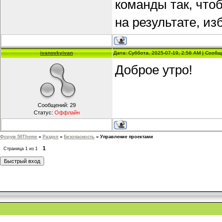
команды так, что
на результате, и
ivanovkyivan
Дата: Суббота, 2025-07-19, 2:56 AM | Сооб
Доброе утро!
Сообщений:
29
Статус:
Оффлайн
Форум 50Theme
»
Раздел
»
Безопасность
»
Управление проектами
1
Страница
1
из
1