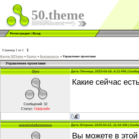
50.theme
Регистрация
|
Вход
1
Страница
1
из
1
Форум 50Theme
»
Раздел
»
Безопасность
»
Управление проектами
Управление проектами
Oleg
Дата: Пятница, 2025-04-18, 4:12 PM | Сооб
Какие сейчас ест
Сообщений:
32
Статус:
Оффлайн
anasteishafurmanova
Дата: Вторник, 2025-04-22, 11:16 AM | Соо
Вы можете в этой