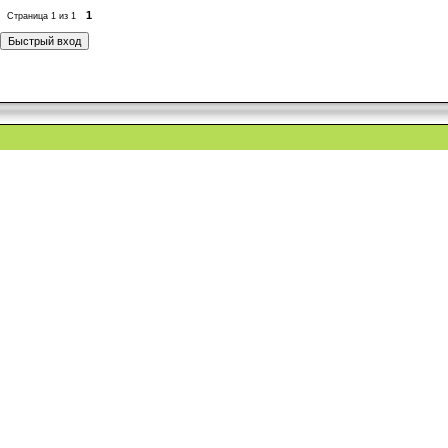
1
Страница
1
из
1