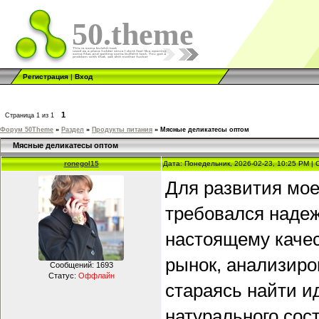
50.theme
Регистрация
|
Вход
1
Страница
1
из
1
Форум 50Theme
»
Раздел
»
Продукты питания
»
Мясные деликатесы оптом
Мясные деликатесы оптом
ronegol15
Дата: Понедельник, 2026-02-23, 10:25 PM |
Для развития мое
требовался надеж
настоящему качес
рынок, анализиро
Сообщений:
1693
Статус:
Оффлайн
стараясь найти и
натурального сос