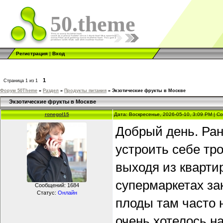
50.theme
Регистрация
|
Вход
1
Страница
1
из
1
Форум 50Theme
»
Раздел
»
Продукты питания
»
Экзотические фрукты в Москве
Экзотические фрукты в Москве
ronegol15
Дата: Воскресенье, 2026-05-10, 3:09 PM | 
Добрый день. Ран
устроить себе тр
выходя из кварти
супермаркетах за
Сообщений:
1684
Статус:
Онлайн
плоды там часто 
очень хотелось н