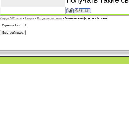
получать такие с
Форум 50Theme
»
Раздел
»
Продукты питания
»
Экзотические фрукты в Москве
1
Страница
1
из
1