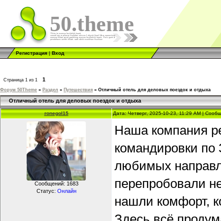
50.theme
Регистрация
|
Вход
1
Страница
1
из
1
Форум 50Theme
»
Раздел
»
Путешествия
»
Отличный отель для деловых поездок и отдыха
Отличный отель для деловых поездок и отдыха
ronegol15
Дата: Четверг, 2025-10-23, 11:29 AM | Соо
Наша компания ре
командировки по 
любимых направле
перепробовали нес
Сообщений:
1683
Статус:
Онлайн
нашли комфорт, к
Здесь всё продум