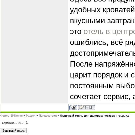
удобных кроватей
вкусными завтрак
это
отель в центр
ошиблись, всё ря
достопримечатель
После напряжённо
царит порядок и с
постоянным выбор
сочетает сервис,
Форум 50Theme
»
Раздел
»
Путешествия
»
Отличный отель для деловых поездок и отдыха
1
Страница
1
из
1