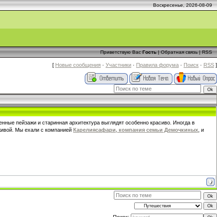
Воскресенье, 2026-08-09
Приветствую Вас
Гость
|
Обратная связь
|
RSS
[
Новые сообщения
·
Участники
·
Правила форума
·
Поиск
·
RSS
]
нные пейзажи и старинная архитектура выглядят особенно красиво. Иногда в
 живой. Мы ехали с компанией
Карелиясафари, компания семьи Демочкиных
, и
Поиск: