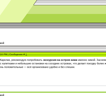
имой
3:16 PM | Сообщение #
1
 Карелии, рекомендую попробовать
экскурсия на остров кижи
именно зимой. Заснеже
с калитками и небольшие остановки на соседних островах, что делает поездку более
ень положительные — всё организовано удобно и без спешки.
имой