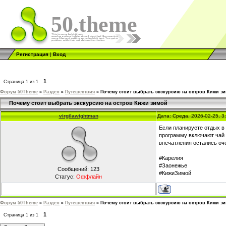
50.theme
Регистрация
|
Вход
1
Страница
1
из
1
Форум 50Theme
»
Раздел
»
Путешествия
»
Почему стоит выбрать экскурсию на остров Кижи з
Почему стоит выбрать экскурсию на остров Кижи зимой
virgilawightman
Дата: Среда, 2026-02-25, 
Если планируете отдых в
программу включают чай 
впечатления остались оч
#Карелия
#Заонежье
Сообщений:
123
#КижиЗимой
Статус:
Оффлайн
Форум 50Theme
»
Раздел
»
Путешествия
»
Почему стоит выбрать экскурсию на остров Кижи з
1
Страница
1
из
1