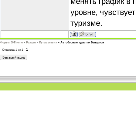
менять график в 
уровне, чувствуе
туризме.
Форум 50Theme
»
Раздел
»
Путешествия
»
Автобусные туры по Беларуси
1
Страница
1
из
1