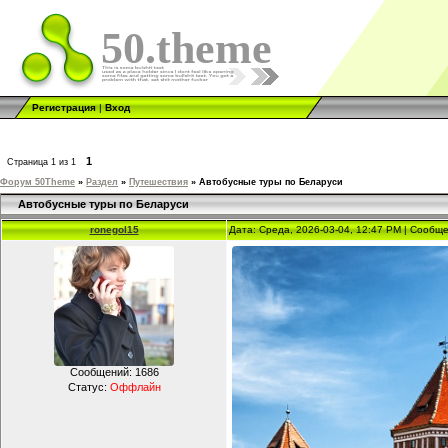
50.theme
Регистрация
|
Вход
1
Страница
1
из
1
Форум 50Theme
»
Раздел
»
Путешествия
»
Автобусные туры по Беларуси
Автобусные туры по Беларуси
ronegol15
Дата: Среда, 2026-03-04, 12:47 PM | Сообщ
Сообщений:
1686
Статус:
Оффлайн