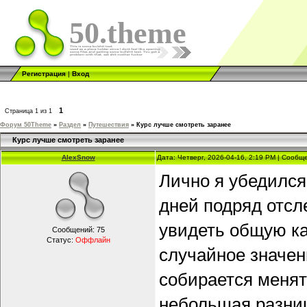
50.theme
Регистрация
|
Вход
1
Страница
1
из
1
Форум 50Theme
»
Раздел
»
Путешествия
»
Курс лучше смотреть заранее
Курс лучше смотреть заранее
AlexSnow
Дата: Четверг, 2026-04-16, 2:19 PM | Сооб
Лично я убедился
дней подряд отс
увидеть общую ка
Сообщений:
75
Статус:
Оффлайн
случайное значен
собирается менят
небольшая разниц