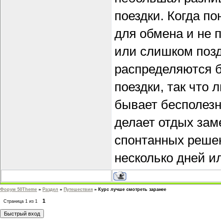
поездки. Когда п
для обмена и не 
или слишком позд
распределяются б
поездки, так что 
бывает бесполезн
делает отдых зам
спонтанных решен
несколько дней и
Форум 50Theme
»
Раздел
»
Путешествия
»
Курс лучше смотреть заранее
1
Страница
1
из
1