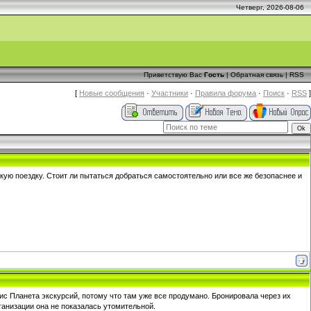
Четверг, 2026-08-06
Приветствую Вас
Гость
|
Обратная связь
|
RSS
[
Новые сообщения
·
Участники
·
Правила форума
·
Поиск
·
RSS
]
кую поездку. Стоит ли пытаться добраться самостоятельно или все же безопаснее и
ис Планета экскурсий, потому что там уже все продумано. Бронировала через их
ганизации она не показалась утомительной.