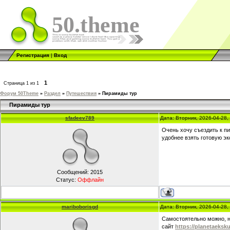
50.theme
Регистрация
|
Вход
1
Страница
1
из
1
Форум 50Theme
»
Раздел
»
Путешествия
»
Пирамиды тур
Пирамиды тур
sfadeev789
Дата: Вторник, 2026-04-28
Очень хочу съездить к пи
удобнее взять готовую э
Сообщений:
2015
Статус:
Оффлайн
mariboborisgd
Дата: Вторник, 2026-04-28
Самостоятельно можно, н
сайт
https://planetaeksk