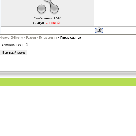
Сообщений:
1742
Статус:
Оффлайн
Форум 50Theme
»
Раздел
»
Путешествия
»
Пирамиды тур
1
Страница
1
из
1