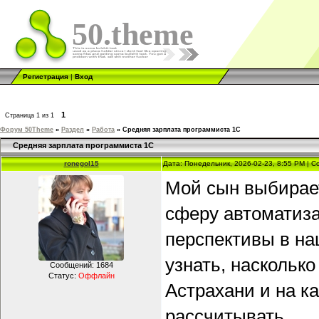
50.theme
Регистрация
|
Вход
1
Страница
1
из
1
Форум 50Theme
»
Раздел
»
Работа
»
Средняя зарплата программиста 1С
Средняя зарплата программиста 1С
ronegol15
Дата: Понедельник, 2026-02-23, 8:55 PM | 
Мой сын выбирае
сферу автоматиза
перспективы в на
узнать, наскольк
Сообщений:
1684
Статус:
Оффлайн
Астрахани и на к
рассчитывать.