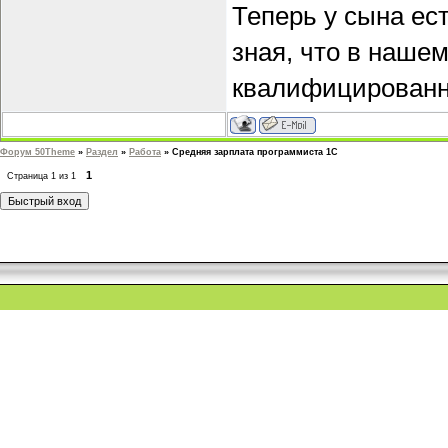
Теперь у сына ес
зная, что в наше
квалифицированн
Форум 50Theme
»
Раздел
»
Работа
»
Средняя зарплата программиста 1С
1
Страница
1
из
1