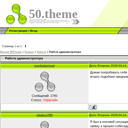
50.theme
Регистрация
|
Вход
1
Страница
1
из
1
Форум 50Theme
»
Раздел
»
Работа
»
Работа администратора
Работа администратора
mariboborisgd
Дата: Вторник, 2026-04-14
Думаю попробовать себя н
искать подобные предлож
Сообщений:
1745
Статус:
Оффлайн
sfadeev789
Дата: Вторник, 2026-04-14
Я был в похожей ситуации
заявку и прошел собесед