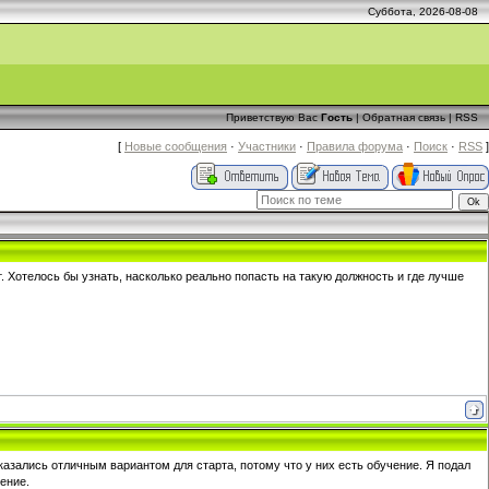
Суббота, 2026-08-08
Приветствую Вас
Гость
|
Обратная связь
|
RSS
[
Новые сообщения
·
Участники
·
Правила форума
·
Поиск
·
RSS
]
. Хотелось бы узнать, насколько реально попасть на такую должность и где лучше
казались отличным вариантом для старта, потому что у них есть обучение. Я подал
ение.