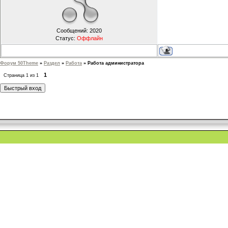
Сообщений:
2020
Статус:
Оффлайн
Форум 50Theme
»
Раздел
»
Работа
»
Работа администратора
1
Страница
1
из
1