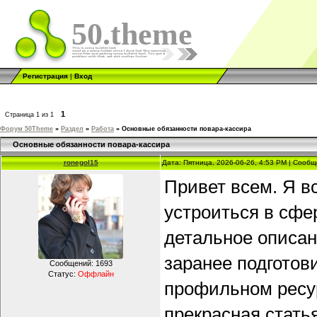
50.theme
Регистрация
|
Вход
1
Страница
1
из
1
Форум 50Theme
»
Раздел
»
Работа
»
Основные обязанности повара-кассира
Основные обязанности повара-кассира
ronegol15
Дата: Пятница, 2026-06-26, 4:53 PM | Сооб
Привет всем. Я в
устроиться в сфе
детальное описан
заранее подготов
Сообщений:
1693
Статус:
Оффлайн
профильном ресур
прекрасная стать