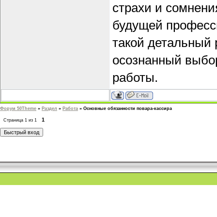
страхи и сомнени
будущей професси
такой детальный 
осознанный выбор
работы.
Форум 50Theme
»
Раздел
»
Работа
»
Основные обязанности повара-кассира
1
Страница
1
из
1