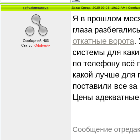
sofiyakurganova
Дата: Среда, 2025-09-03, 10:12 AM | Сообщ
Я в прошлом меся
глаза разбегались
откатные ворота
.
Сообщений:
403
Статус:
Оффлайн
системы для каки
по телефону всё 
какой лучше для 
поставили все за 
Цены адекватные,
Сообщение отреда