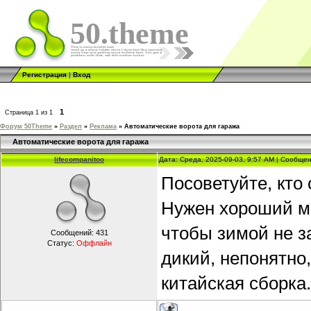
50.theme
Регистрация
|
Вход
1
Страница
1
из
1
Форум 50Theme
»
Раздел
»
Реклама
»
Автоматические ворота для гаража
Автоматические ворота для гаража
lifecompanitoo
Дата: Среда, 2025-09-03, 9:57 AM | Сообще
Посоветуйте, кто
Нужен хороший мо
чтобы зимой не за
Сообщений:
431
Статус:
Оффлайн
дикий, непонятно,
китайская сборка.