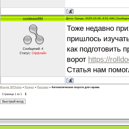
ssstttaaan984
Дата: Среда, 2025-10-29, 9:51 AM | Сообще
Тоже недавно при
пришлось изучать
как подготовить п
Сообщений:
4
Статус:
Оффлайн
ворот
https://rolldo
Статья нам помог
Форум 50Theme
»
Раздел
»
Реклама
»
Автоматические ворота для гаража
1
Страница
1
из
1