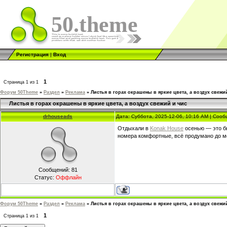
50.theme
Регистрация
|
Вход
1
Страница
1
из
1
Форум 50Theme
»
Раздел
»
Реклама
»
Листья в горах окрашены в яркие цвета, а воздух свежи
Листья в горах окрашены в яркие цвета, а воздух свежий и чис
drhouseads
Дата: Суббота, 2025-12-06, 10:16 AM | Соо
Отдыхали в
Konak House
осенью — это бы
номера комфортные, всё продумано до ме
Сообщений:
81
Статус:
Оффлайн
Форум 50Theme
»
Раздел
»
Реклама
»
Листья в горах окрашены в яркие цвета, а воздух свежи
1
Страница
1
из
1