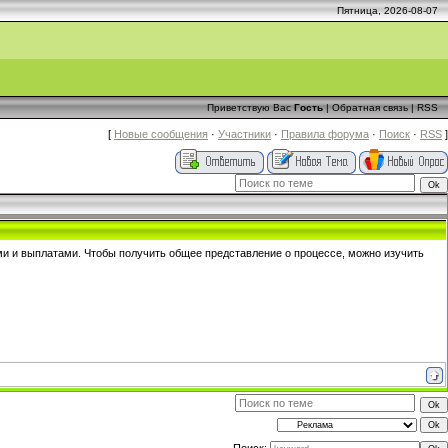
Пятница, 2026-08-07
Приветствую Вас
Гость
|
Обратная связь
|
RSS
[
Новые сообщения
·
Участники
·
Правила форума
·
Поиск
·
RSS
]
и и выплатами. Чтобы получить общее представление о процессе, можно изучить
Поиск: