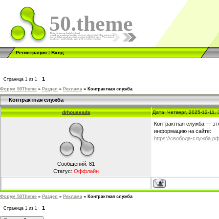
50.theme
Регистрация
|
Вход
1
Страница
1
из
1
Форум 50Theme
»
Раздел
»
Реклама
»
Контрактная служба
Контрактная служба
drhouseads
Дата: Четверг, 2025-12-11,
Контрактная служба — эт
информацию на сайте:
https://свобода-служба.р
Сообщений:
81
Статус:
Оффлайн
Форум 50Theme
»
Раздел
»
Реклама
»
Контрактная служба
1
Страница
1
из
1