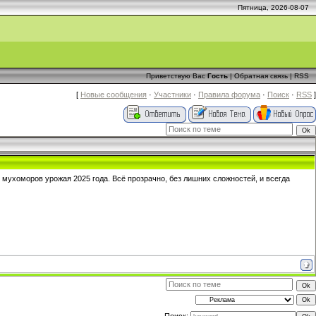
Пятница, 2026-08-07
Приветствую Вас
Гость
|
Обратная связь
|
RSS
[
Новые сообщения
·
Участники
·
Правила форума
·
Поиск
·
RSS
]
и мухоморов урожая 2025 года. Всё прозрачно, без лишних сложностей, и всегда
Поиск: