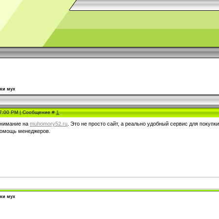
пки мух
 7:00 PM | Сообщение #
1
внимание на
muhomory52.ru
. Это не просто сайт, а реально удобный сервис для покупк
помощь менеджеров.
пки мух