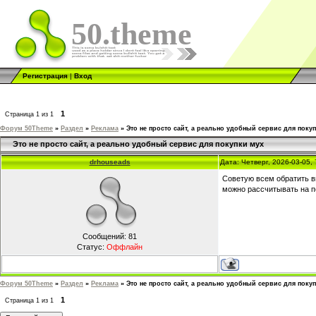
50.theme
Регистрация
|
Вход
1
Страница
1
из
1
Форум 50Theme
»
Раздел
»
Реклама
»
Это не просто сайт, а реально удобный сервис для поку
Это не просто сайт, а реально удобный сервис для покупки мух
drhouseads
Дата: Четверг, 2026-03-05,
Советую всем обратить 
можно рассчитывать на 
Сообщений:
81
Статус:
Оффлайн
Форум 50Theme
»
Раздел
»
Реклама
»
Это не просто сайт, а реально удобный сервис для поку
1
Страница
1
из
1