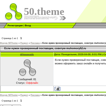
50.theme
Регистрация
|
Вход
1
Страница
1
из
1
Форум 50Theme
»
Раздел
»
Реклама
»
Если нужен проверенный поставщик, советую muhomory
Если нужен проверенный поставщик, советую muhomory52.ru
drhouseads
Дата: Понедельник, 2026-04-06, 9:01 PM | 
Если нужен проверенный поставщик, со
можно оформить заказ онлайн и получить
Сообщений:
81
Статус:
Оффлайн
Форум 50Theme
»
Раздел
»
Реклама
»
Если нужен проверенный поставщик, советую muhomory
1
Страница
1
из
1