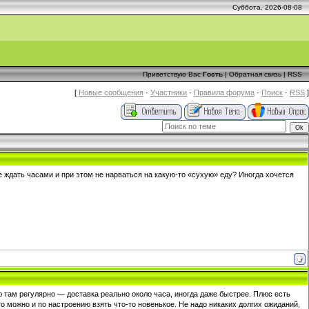
Суббота, 2026-08-08
Приветствую Вас
Гость
|
Обратная связь
|
RSS
[
Новые сообщения
·
Участники
·
Правила форума
·
Поиск
·
RSS
]
не ждать часами и при этом не нарваться на какую-то «сухую» еду? Иногда хочется
ю там регулярно — доставка реально около часа, иногда даже быстрее. Плюс есть
о можно и по настроению взять что-то новенькое. Не надо никаких долгих ожиданий,