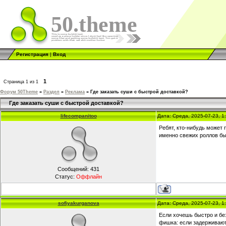
50.theme
Регистрация
|
Вход
1
Страница
1
из
1
Форум 50Theme
»
Раздел
»
Реклама
»
Где заказать суши с быстрой доставкой?
Где заказать суши с быстрой доставкой?
lifecompanitoo
Дата: Среда, 2025-07-23, 
Ребят, кто-нибудь может 
именно свежих роллов быс
Сообщений:
431
Статус:
Оффлайн
sofiyakurganova
Дата: Среда, 2025-07-23, 
Если хочешь быстро и бе
фишка: если задерживают,