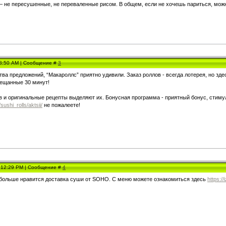
— не пересушенные, не переваленные рисом. В общем, если не хочешь париться, можн
 8:50 AM | Сообщение #
3
ва предложений, “Макароллс” приятно удивили. Заказ роллов - всегда лотерея, но зд
бещанные 30 минут!
в и оригинальные рецепты выделяют их. Бонусная программа - приятный бонус, стим
sushi_rolls/aktsii/
не пожалеете!
, 12:29 PM | Сообщение #
4
 больше нравится доставка суши от SOHO. С меню можете ознакомиться здесь
https:/