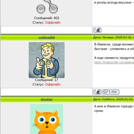
и роллы всегда вкусные 
Сообщений:
403
Статус:
Оффлайн
cupheadltd
Дата: Четверг, 2025-07-31,
В Ижевске, среди множест
быстрая - уложились в о
А еще свежесть продукто
https://makarolls.ru/catalog/
Сообщений:
17
Статус:
Оффлайн
dengiop
Дата: Суббота, 2026-01-03
А мне в Ижевске гораздо
сроки.