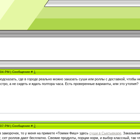
1:04 PM | Сообщение #
1
подсказать, где в городе реально можно заказать суши или роллы с доставкой, чтобы 
тро, а не сидеть и ждать полтора часа. Есть проверенные варианты, или это утопия?
1:07 PM | Сообщение #
2
з заморочек, то у меня на примете «Томми Фиш» здесь
суши в Сыктывкаре
. Заказыва
 сет роллов дают бесплатно. Свежие продукты, порции норм, и выбор классный, так чт